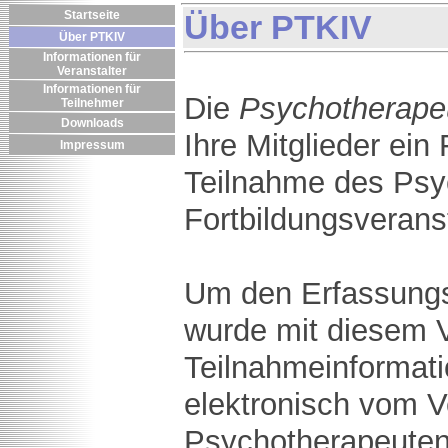
Startseite
Über PTKIV
Über PTKIV
Informationen für
Veranstalter
Informationen für
Die
Psychotherap
Teilnehmer
Downloads
Ihre Mitglieder ein
Impressum
Teilnahme des Psy
Fortbildungsveranst
Um den Erfassungs
wurde mit diesem V
Teilnahmeinformati
elektronisch vom V
Psychotherapeuten