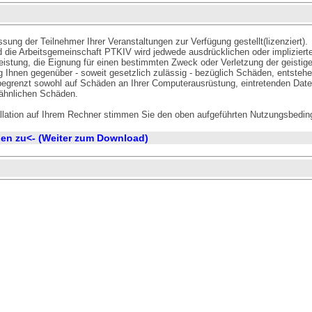
sung der Teilnehmer Ihrer Veranstaltungen zur Verfügung gestellt(lizenziert).
d die Arbeitsgemeinschaft PTKIV wird jedwede ausdrücklichen oder implizier
Leistung, die Eignung für einen bestimmten Zweck oder Verletzung der geistigen
 Ihnen gegenüber ­- soweit gesetzlich zulässig - bezüglich Schäden, entsteh
t begrenzt sowohl auf Schäden an Ihrer Computerausrüstung, eintretenden Dat
r ähnlichen Schäden.
llation auf Ihrem Rechner stimmen Sie den oben aufgeführten Nutzungsbedin
en zu<- (Weiter zum Download)