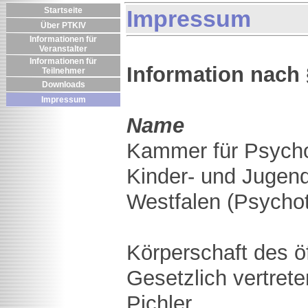
Startseite
Impressum
Über PTKIV
Informationen für
Veranstalter
Informationen für
Information nach 
Teilnehmer
Downloads
Impressum
Name
Kammer für Psycho
Kinder- und Jugen
Westfalen (Psych
Körperschaft des ö
Gesetzlich vertret
Pichler