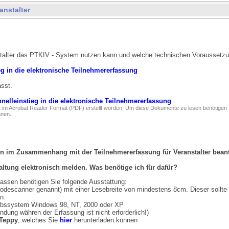
anstalter
stalter das PTKIV - System nutzen kann und welche technischen Voraussetz
eg in die elektronische Teilnehmererfassung
sst.
nelleinstieg in die elektronische Teilnehmererfassung
st im Acrobat Reader Format (PDF) erstellt worden. Um diese Dokumente zu lesen benötigen
nnen.
n im Zusammenhang mit der Teilnehmererfassung für Veranstalter beant
ltung elektronisch melden. Was benötige ich für dafür?
fassen benötigen Sie folgende Ausstattung:
codescanner genannt) mit einer Lesebreite von mindestens 8cm. Dieser soll
n.
iebssystem Windows 98, NT, 2000 oder XP
dung währen der Erfassung ist nicht erforderlich!)
Teppy
, welches Sie
hier
herunterladen können