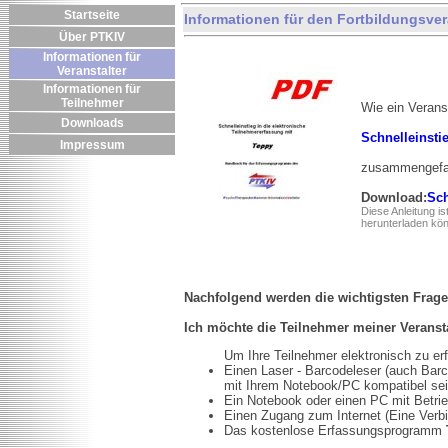
Startseite
Informationen für den Fortbildungsver
Über PTKIV
Informationen für
Veranstalter
Informationen für
Teilnehmer
Wie ein Veran
Downloads
Schnelleinsti
Impressum
zusammengefa
Download:
Sch
Diese Anleitung i
herunterladen kö
Nachfolgend werden die wichtigsten Frage
Ich möchte die Teilnehmer meiner Veransta
Um Ihre Teilnehmer elektronisch zu er
Einen Laser - Barcodeleser (auch Bar
mit Ihrem Notebook/PC kompatibel sei
Ein Notebook oder einen PC mit Betr
Einen Zugang zum Internet (Eine Verbin
Das kostenlose Erfassungsprogramm