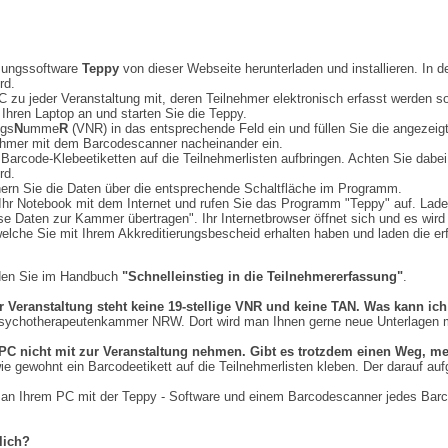
ssungssoftware
Teppy
von dieser Webseite herunterladen und installieren. I
rd.
 zu jeder Veranstaltung mit, deren Teilnehmer elektronisch erfasst werden so
hren Laptop an und starten Sie die Teppy.
ngs
N
umme
R
(VNR) in das entsprechende Feld ein und füllen Sie die angezeig
ehmer mit dem Barcodescanner nacheinander ein.
 Barcode-Klebeetiketten auf die Teilnehmerlisten aufbringen. Achten Sie dabe
rd.
chern Sie die Daten über die entsprechende Schaltfläche im Programm.
Ihr Notebook mit dem Internet und rufen Sie das Programm "Teppy" auf. Lade
se Daten zur Kammer übertragen". Ihr Internetbrowser öffnet sich und es wir
lche Sie mit Ihrem Akkreditierungsbescheid erhalten haben und laden die er
inden Sie im Handbuch
"Schnelleinstieg in die Teilnehmererfassung"
.
 Veranstaltung steht keine 19-stellige VNR und keine TAN. Was kann i
e Psychotherapeutenkammer NRW. Dort wird man Ihnen gerne neue Unterlagen
C nicht mit zur Veranstaltung nehmen. Gibt es trotzdem einen Weg, me
ie gewohnt ein Barcodeetikett auf die Teilnehmerlisten kleben. Der darauf a
an Ihrem PC mit der Teppy - Software und einem Barcodescanner jedes Barcod
lich?